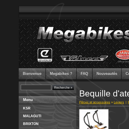
Bienvenue
Megabikes ?
FAQ
Nouveautés
C
Bequille d'at
Menu
Pièces et accessoires
»
Leviers
|
KSR
MALAGUTI
BRIXTON